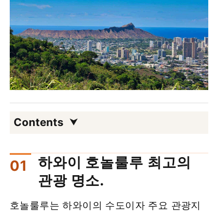
Contents
하와이 호놀룰루 최고의
관광 명소.
호놀룰루는 하와이의 수도이자 주요 관광지