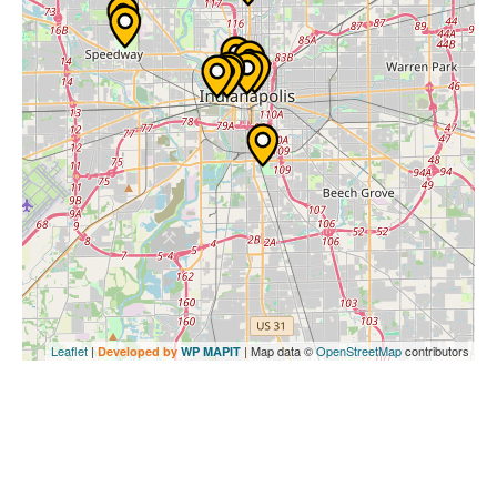
Leaflet
|
| Map data ©
OpenStreetMap
contributors
Developed by
WP MAPIT