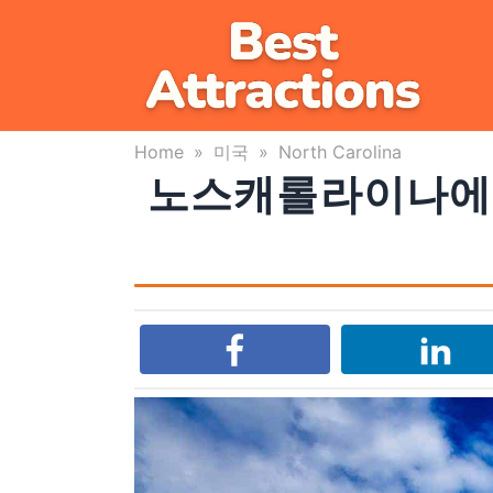
Skip
to
content
Home
»
미국
»
North Carolina
노스캐롤라이나에서