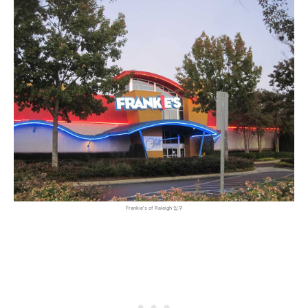
Frankie's of Raleigh 입구