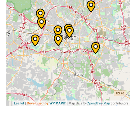
Leaflet
|
| Map data ©
OpenStreetMap
contributors
Developed by
WP MAPIT