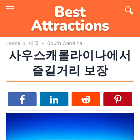
Skip
to
content
Home
»
미국
»
South Carolina
사우스캐롤라이나에서
즐길거리 보장